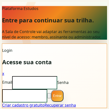
Plataforma Estudos
Entre para continuar sua trilha.
A Sala de Controle vai adaptar as ferramentas ao seu
nível de acesso: membro, assinante ou administrador.
Login
Acesse sua conta
x
Email
Senha
Entrar
Criar cadastro gratuito
Recuperar senha