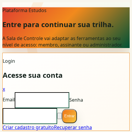
Plataforma Estudos
Entre para continuar sua trilha.
A Sala de Controle vai adaptar as ferramentas ao seu
nível de acesso: membro, assinante ou administrador.
Login
Acesse sua conta
x
Email
Senha
Entrar
Criar cadastro gratuito
Recuperar senha