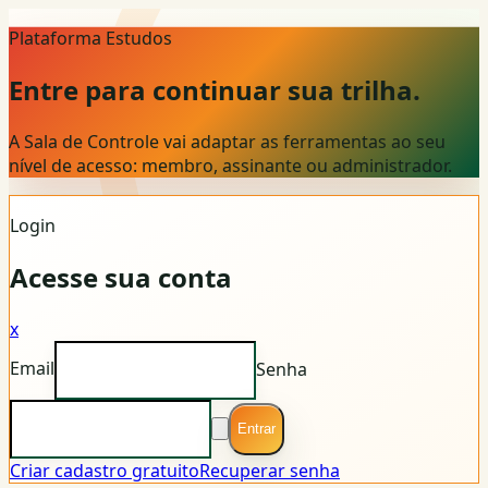
Plataforma Estudos
Entre para continuar sua trilha.
A Sala de Controle vai adaptar as ferramentas ao seu
nível de acesso: membro, assinante ou administrador.
Login
Acesse sua conta
x
Email
Senha
Entrar
Criar cadastro gratuito
Recuperar senha