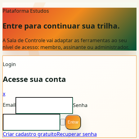
Plataforma Estudos
Entre para continuar sua trilha.
A Sala de Controle vai adaptar as ferramentas ao seu
nível de acesso: membro, assinante ou administrador.
Login
Acesse sua conta
x
Email
Senha
Entrar
Criar cadastro gratuito
Recuperar senha