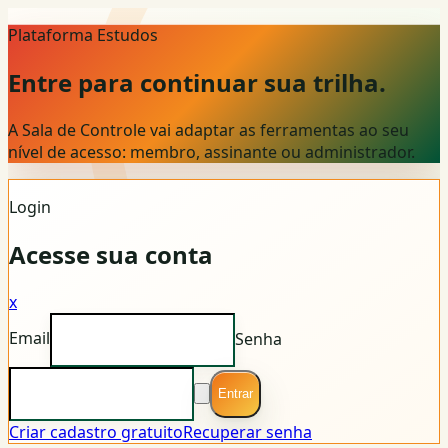
Plataforma Estudos
Entre para continuar sua trilha.
A Sala de Controle vai adaptar as ferramentas ao seu
nível de acesso: membro, assinante ou administrador.
Login
Acesse sua conta
x
Email
Senha
Entrar
Criar cadastro gratuito
Recuperar senha