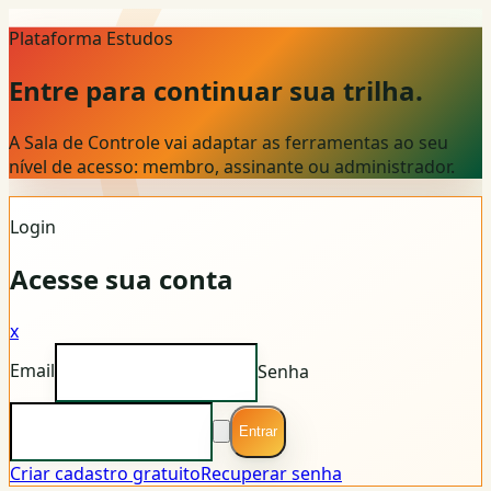
Plataforma Estudos
Entre para continuar sua trilha.
A Sala de Controle vai adaptar as ferramentas ao seu
nível de acesso: membro, assinante ou administrador.
Login
Acesse sua conta
x
Email
Senha
Entrar
Criar cadastro gratuito
Recuperar senha