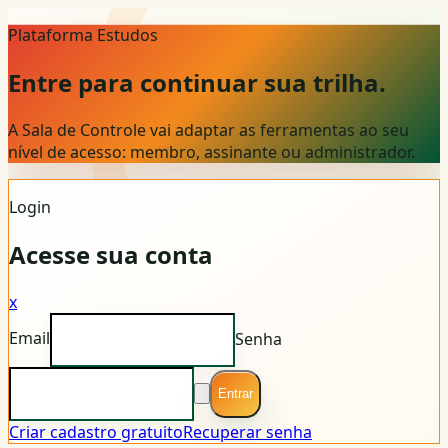
Plataforma Estudos
Entre para continuar sua trilha.
A Sala de Controle vai adaptar as ferramentas ao seu
nível de acesso: membro, assinante ou administrador.
Login
Acesse sua conta
x
Email
Senha
Entrar
Criar cadastro gratuito
Recuperar senha