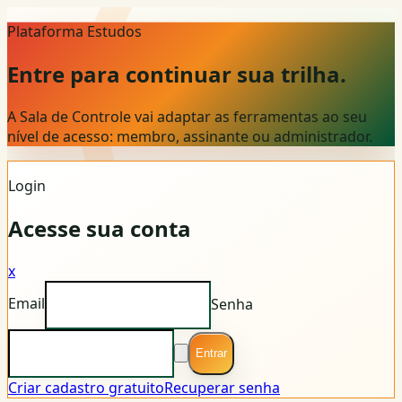
Plataforma Estudos
Entre para continuar sua trilha.
A Sala de Controle vai adaptar as ferramentas ao seu
nível de acesso: membro, assinante ou administrador.
Login
Acesse sua conta
x
Email
Senha
Entrar
Criar cadastro gratuito
Recuperar senha