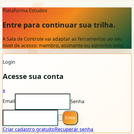
Plataforma Estudos
Entre para continuar sua trilha.
A Sala de Controle vai adaptar as ferramentas ao seu
nível de acesso: membro, assinante ou administrador.
Login
Acesse sua conta
x
Email
Senha
Entrar
Criar cadastro gratuito
Recuperar senha