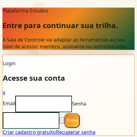
Plataforma Estudos
Entre para continuar sua trilha.
A Sala de Controle vai adaptar as ferramentas ao seu
nível de acesso: membro, assinante ou administrador.
Login
Acesse sua conta
x
Email
Senha
Entrar
Criar cadastro gratuito
Recuperar senha