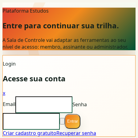
Plataforma Estudos
Entre para continuar sua trilha.
A Sala de Controle vai adaptar as ferramentas ao seu
nível de acesso: membro, assinante ou administrador.
Login
Acesse sua conta
x
Email
Senha
Entrar
Criar cadastro gratuito
Recuperar senha