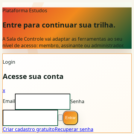
Plataforma Estudos
Entre para continuar sua trilha.
A Sala de Controle vai adaptar as ferramentas ao seu
nível de acesso: membro, assinante ou administrador.
Login
Acesse sua conta
x
Email
Senha
Entrar
Criar cadastro gratuito
Recuperar senha