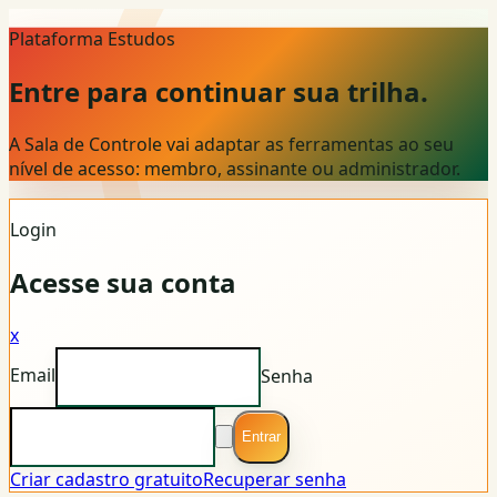
Plataforma Estudos
Entre para continuar sua trilha.
A Sala de Controle vai adaptar as ferramentas ao seu
nível de acesso: membro, assinante ou administrador.
Login
Acesse sua conta
x
Email
Senha
Entrar
Criar cadastro gratuito
Recuperar senha