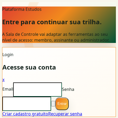
Plataforma Estudos
Entre para continuar sua trilha.
A Sala de Controle vai adaptar as ferramentas ao seu
nível de acesso: membro, assinante ou administrador.
Login
Acesse sua conta
x
Email
Senha
Entrar
Criar cadastro gratuito
Recuperar senha