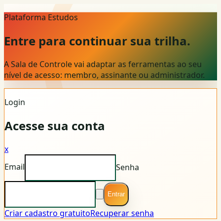
Plataforma Estudos
Entre para continuar sua trilha.
A Sala de Controle vai adaptar as ferramentas ao seu
nível de acesso: membro, assinante ou administrador.
Login
Acesse sua conta
x
Email
Senha
Entrar
Criar cadastro gratuito
Recuperar senha