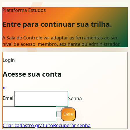
Plataforma Estudos
Entre para continuar sua trilha.
A Sala de Controle vai adaptar as ferramentas ao seu
nível de acesso: membro, assinante ou administrador.
Login
Acesse sua conta
x
Email
Senha
Entrar
Criar cadastro gratuito
Recuperar senha