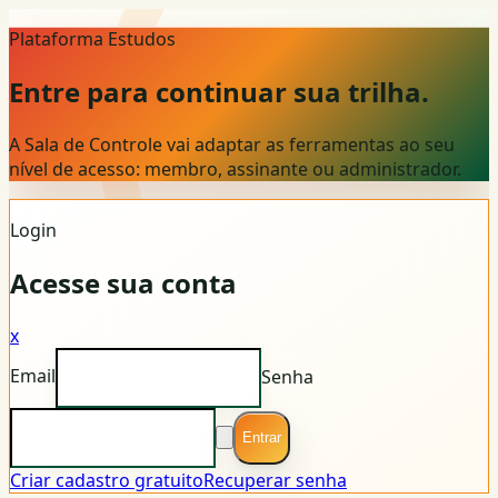
Plataforma Estudos
Entre para continuar sua trilha.
A Sala de Controle vai adaptar as ferramentas ao seu
nível de acesso: membro, assinante ou administrador.
Login
Acesse sua conta
x
Email
Senha
Entrar
Criar cadastro gratuito
Recuperar senha