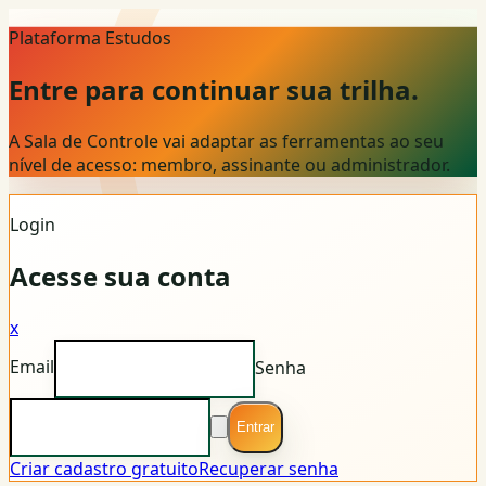
Plataforma Estudos
Entre para continuar sua trilha.
A Sala de Controle vai adaptar as ferramentas ao seu
nível de acesso: membro, assinante ou administrador.
Login
Acesse sua conta
x
Email
Senha
Entrar
Criar cadastro gratuito
Recuperar senha