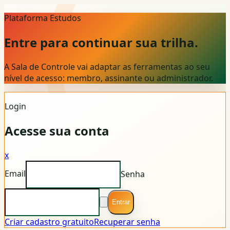
Plataforma Estudos
Entre para continuar sua trilha.
A Sala de Controle vai adaptar as ferramentas ao seu
nível de acesso: membro, assinante ou administrador.
Login
Acesse sua conta
x
Email
Senha
Entrar
Criar cadastro gratuito
Recuperar senha