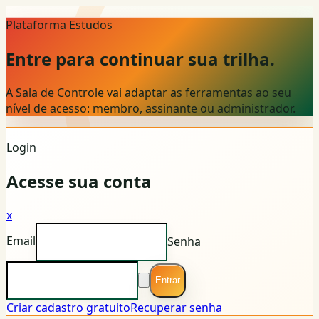
Plataforma Estudos
Entre para continuar sua trilha.
A Sala de Controle vai adaptar as ferramentas ao seu
nível de acesso: membro, assinante ou administrador.
Login
Acesse sua conta
x
Email
Senha
Entrar
Criar cadastro gratuito
Recuperar senha