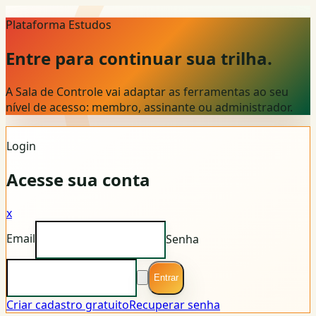
Plataforma Estudos
Entre para continuar sua trilha.
A Sala de Controle vai adaptar as ferramentas ao seu
nível de acesso: membro, assinante ou administrador.
Login
Acesse sua conta
x
Email
Senha
Entrar
Criar cadastro gratuito
Recuperar senha