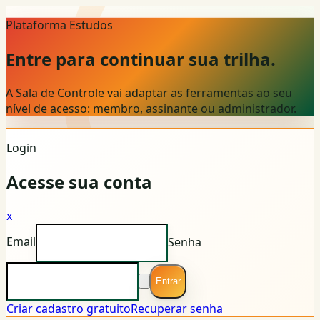
Plataforma Estudos
Entre para continuar sua trilha.
A Sala de Controle vai adaptar as ferramentas ao seu
nível de acesso: membro, assinante ou administrador.
Login
Acesse sua conta
x
Email
Senha
Entrar
Criar cadastro gratuito
Recuperar senha