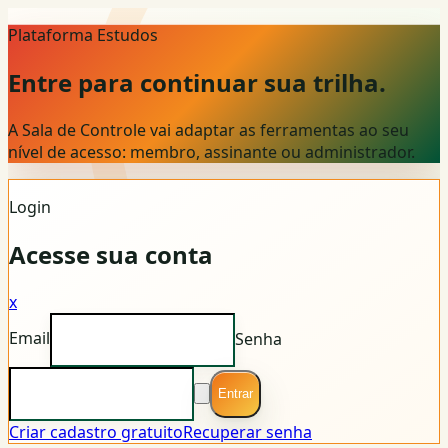
Plataforma Estudos
Entre para continuar sua trilha.
A Sala de Controle vai adaptar as ferramentas ao seu
nível de acesso: membro, assinante ou administrador.
Login
Acesse sua conta
x
Email
Senha
Entrar
Criar cadastro gratuito
Recuperar senha