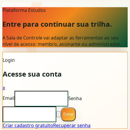
Plataforma Estudos
Entre para continuar sua trilha.
A Sala de Controle vai adaptar as ferramentas ao seu
nível de acesso: membro, assinante ou administrador.
Login
Acesse sua conta
x
Email
Senha
Entrar
Criar cadastro gratuito
Recuperar senha