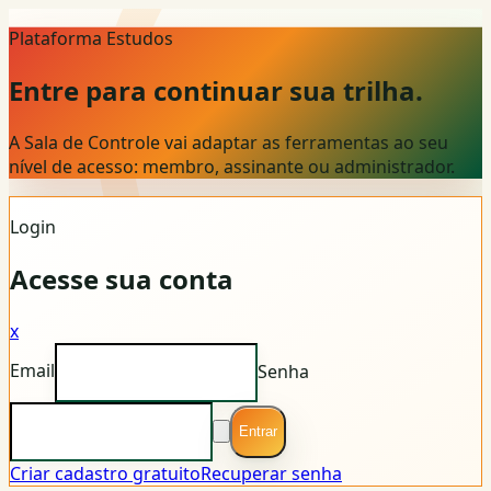
Plataforma Estudos
Entre para continuar sua trilha.
A Sala de Controle vai adaptar as ferramentas ao seu
nível de acesso: membro, assinante ou administrador.
Login
Acesse sua conta
x
Email
Senha
Entrar
Criar cadastro gratuito
Recuperar senha