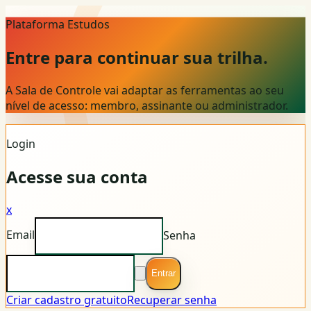
Plataforma Estudos
Entre para continuar sua trilha.
A Sala de Controle vai adaptar as ferramentas ao seu
nível de acesso: membro, assinante ou administrador.
Login
Acesse sua conta
x
Email
Senha
Entrar
Criar cadastro gratuito
Recuperar senha