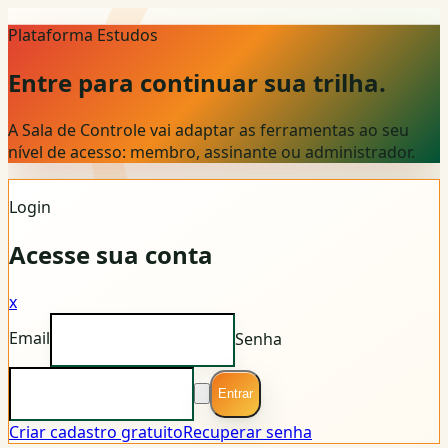
Plataforma Estudos
Entre para continuar sua trilha.
A Sala de Controle vai adaptar as ferramentas ao seu
nível de acesso: membro, assinante ou administrador.
Login
Acesse sua conta
x
Email
Senha
Entrar
Criar cadastro gratuito
Recuperar senha