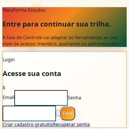
Plataforma Estudos
Entre para continuar sua trilha.
A Sala de Controle vai adaptar as ferramentas ao seu
nível de acesso: membro, assinante ou administrador.
Login
Acesse sua conta
x
Email
Senha
Entrar
Criar cadastro gratuito
Recuperar senha