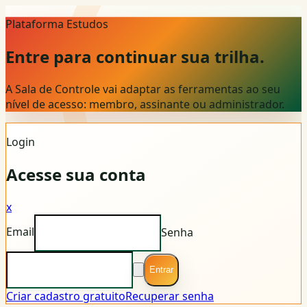
Plataforma Estudos
Entre para continuar sua trilha.
A Sala de Controle vai adaptar as ferramentas ao seu
nível de acesso: membro, assinante ou administrador.
Login
Acesse sua conta
x
Email
Senha
Entrar
Criar cadastro gratuito
Recuperar senha