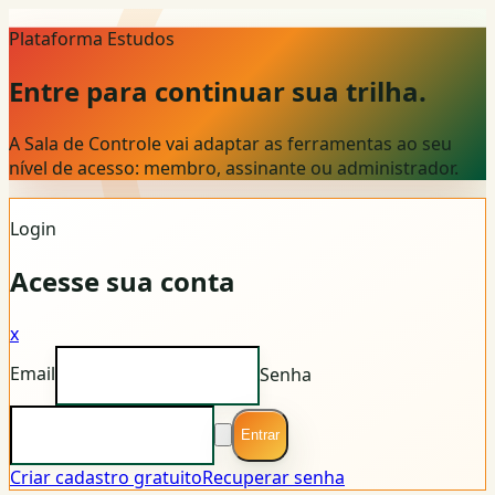
Plataforma Estudos
Entre para continuar sua trilha.
A Sala de Controle vai adaptar as ferramentas ao seu
nível de acesso: membro, assinante ou administrador.
Login
Acesse sua conta
x
Email
Senha
Entrar
Criar cadastro gratuito
Recuperar senha