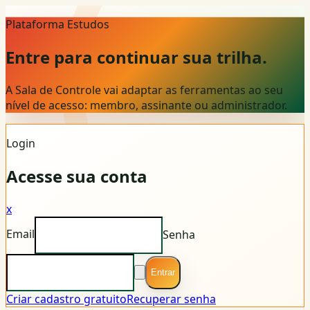
Plataforma Estudos
Entre para continuar sua trilha.
A Sala de Controle vai adaptar as ferramentas ao seu
nível de acesso: membro, assinante ou administrador.
Login
Acesse sua conta
x
Email
Senha
Entrar
Criar cadastro gratuito
Recuperar senha