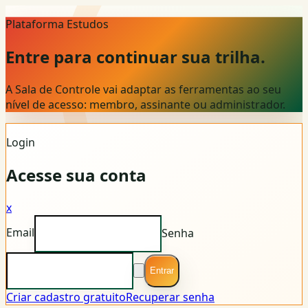
Plataforma Estudos
Entre para continuar sua trilha.
A Sala de Controle vai adaptar as ferramentas ao seu
nível de acesso: membro, assinante ou administrador.
Login
Acesse sua conta
x
Email
Senha
Entrar
Criar cadastro gratuito
Recuperar senha