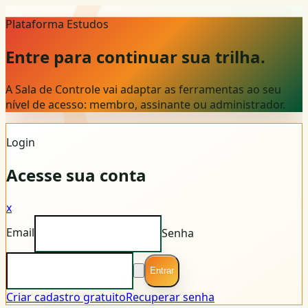
Plataforma Estudos
Entre para continuar sua trilha.
A Sala de Controle vai adaptar as ferramentas ao seu
nível de acesso: membro, assinante ou administrador.
Login
Acesse sua conta
x
Email
Senha
Entrar
Criar cadastro gratuito
Recuperar senha