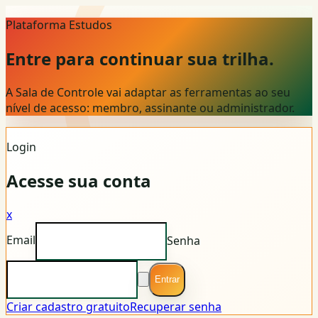
Plataforma Estudos
Entre para continuar sua trilha.
A Sala de Controle vai adaptar as ferramentas ao seu
nível de acesso: membro, assinante ou administrador.
Login
Acesse sua conta
x
Email
Senha
Entrar
Criar cadastro gratuito
Recuperar senha