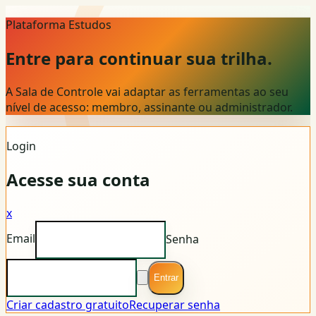
Plataforma Estudos
Entre para continuar sua trilha.
A Sala de Controle vai adaptar as ferramentas ao seu
nível de acesso: membro, assinante ou administrador.
Login
Acesse sua conta
x
Email
Senha
Entrar
Criar cadastro gratuito
Recuperar senha