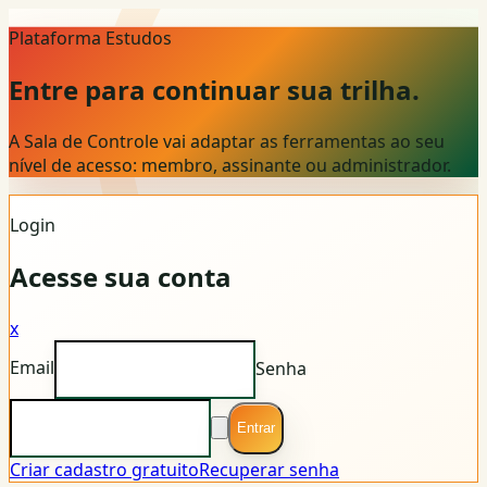
Plataforma Estudos
Entre para continuar sua trilha.
A Sala de Controle vai adaptar as ferramentas ao seu
nível de acesso: membro, assinante ou administrador.
Login
Acesse sua conta
x
Email
Senha
Entrar
Criar cadastro gratuito
Recuperar senha