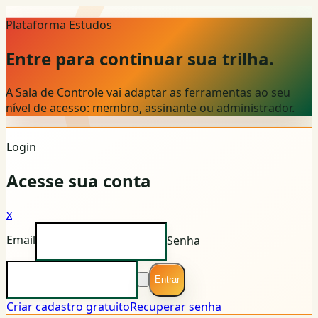
Plataforma Estudos
Entre para continuar sua trilha.
A Sala de Controle vai adaptar as ferramentas ao seu
nível de acesso: membro, assinante ou administrador.
Login
Acesse sua conta
x
Email
Senha
Entrar
Criar cadastro gratuito
Recuperar senha