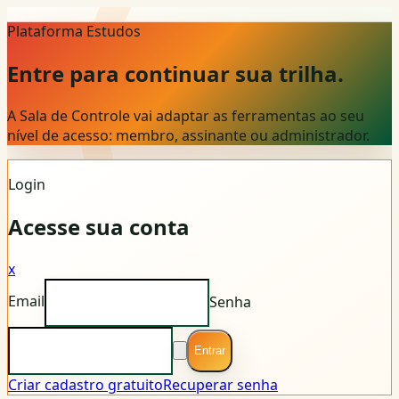
Plataforma Estudos
Entre para continuar sua trilha.
A Sala de Controle vai adaptar as ferramentas ao seu
nível de acesso: membro, assinante ou administrador.
Login
Acesse sua conta
x
Email
Senha
Entrar
Criar cadastro gratuito
Recuperar senha