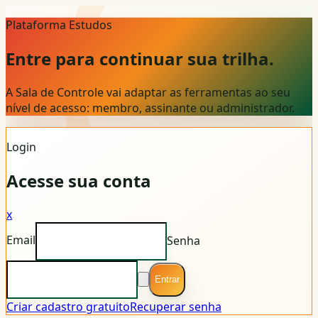
Plataforma Estudos
Entre para continuar sua trilha.
A Sala de Controle vai adaptar as ferramentas ao seu
nível de acesso: membro, assinante ou administrador.
Login
Acesse sua conta
x
Email
Senha
Entrar
Criar cadastro gratuito
Recuperar senha