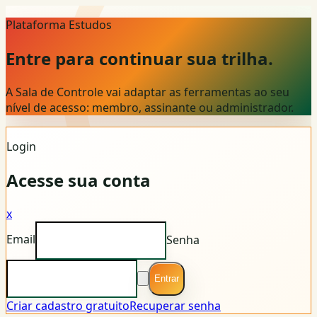
Plataforma Estudos
Entre para continuar sua trilha.
A Sala de Controle vai adaptar as ferramentas ao seu
nível de acesso: membro, assinante ou administrador.
Login
Acesse sua conta
x
Email
Senha
Entrar
Criar cadastro gratuito
Recuperar senha