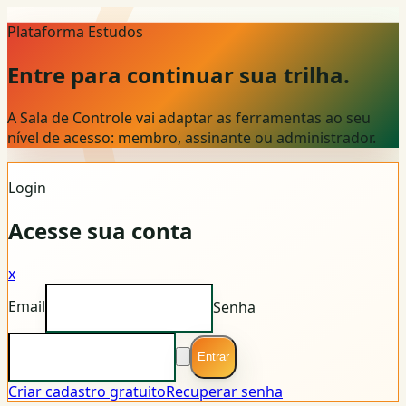
Plataforma Estudos
Entre para continuar sua trilha.
A Sala de Controle vai adaptar as ferramentas ao seu
nível de acesso: membro, assinante ou administrador.
Login
Acesse sua conta
x
Email
Senha
Entrar
Criar cadastro gratuito
Recuperar senha