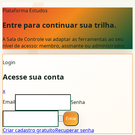
Plataforma Estudos
Entre para continuar sua trilha.
A Sala de Controle vai adaptar as ferramentas ao seu
nível de acesso: membro, assinante ou administrador.
Login
Acesse sua conta
x
Email
Senha
Entrar
Criar cadastro gratuito
Recuperar senha