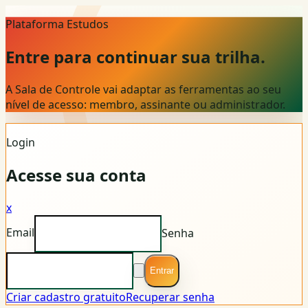
Plataforma Estudos
Entre para continuar sua trilha.
A Sala de Controle vai adaptar as ferramentas ao seu
nível de acesso: membro, assinante ou administrador.
Login
Acesse sua conta
x
Email
Senha
Entrar
Criar cadastro gratuito
Recuperar senha