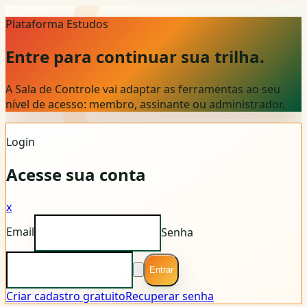
Plataforma Estudos
Entre para continuar sua trilha.
A Sala de Controle vai adaptar as ferramentas ao seu
nível de acesso: membro, assinante ou administrador.
Login
Acesse sua conta
x
Email
Senha
Entrar
Criar cadastro gratuito
Recuperar senha