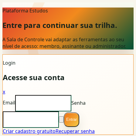
Plataforma Estudos
Entre para continuar sua trilha.
A Sala de Controle vai adaptar as ferramentas ao seu
nível de acesso: membro, assinante ou administrador.
Login
Acesse sua conta
x
Email
Senha
Entrar
Criar cadastro gratuito
Recuperar senha