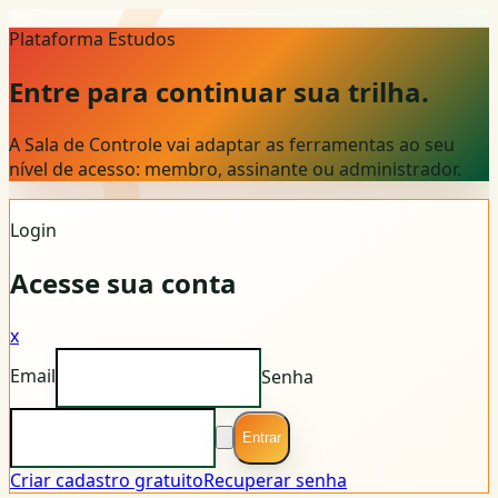
Plataforma Estudos
Entre para continuar sua trilha.
A Sala de Controle vai adaptar as ferramentas ao seu
nível de acesso: membro, assinante ou administrador.
Login
Acesse sua conta
x
Email
Senha
Entrar
Criar cadastro gratuito
Recuperar senha