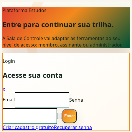
Plataforma Estudos
Entre para continuar sua trilha.
A Sala de Controle vai adaptar as ferramentas ao seu
nível de acesso: membro, assinante ou administrador.
Login
Acesse sua conta
x
Email
Senha
Entrar
Criar cadastro gratuito
Recuperar senha