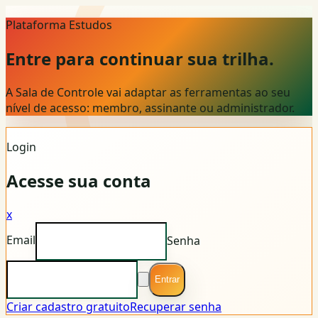
Plataforma Estudos
Entre para continuar sua trilha.
A Sala de Controle vai adaptar as ferramentas ao seu
nível de acesso: membro, assinante ou administrador.
Login
Acesse sua conta
x
Email
Senha
Entrar
Criar cadastro gratuito
Recuperar senha