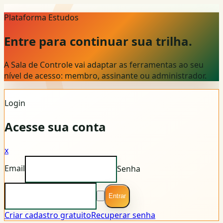
Plataforma Estudos
Entre para continuar sua trilha.
A Sala de Controle vai adaptar as ferramentas ao seu
nível de acesso: membro, assinante ou administrador.
Login
Acesse sua conta
x
Email
Senha
Entrar
Criar cadastro gratuito
Recuperar senha