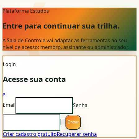
Plataforma Estudos
Entre para continuar sua trilha.
A Sala de Controle vai adaptar as ferramentas ao seu
nível de acesso: membro, assinante ou administrador.
Login
Acesse sua conta
x
Email
Senha
Entrar
Criar cadastro gratuito
Recuperar senha